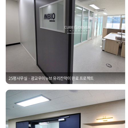
25평사무실ㆍ광교우미뉴브 유리칸막이 완료 프로젝트
금강IX타워인테리어ㆍ동탄 IX A동 사무실인테리어 [30평]
Posted on
2021년 1월 1일
by
CUBEDESIGN