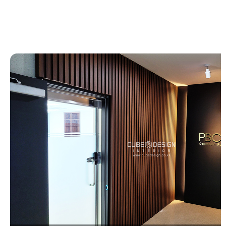
프
로
젝
트
광교인테리어ㆍ광교 SK뷰레이크타워 화장품회사 인테리어
Posted on
2021년 1월 1일
by
CUBEDESIGN