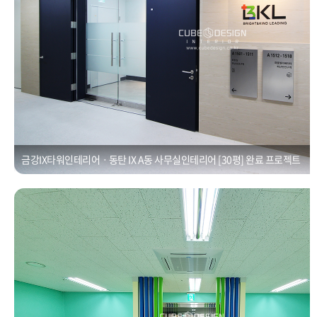
금강IX타워인테리어ㆍ동탄 IX A동 사무실인테리어 [30평] 완료 프로젝트
동탄 금강펜테리움 타워 30평 사무실 인테리어
Posted on
2021년 1월 1일
by
CUBEDESIGN