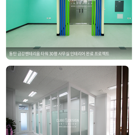
동탄 금강펜테리움 타워 30평 사무실 인테리어 완료 프로젝트
동탄더퍼스트타워인테리어ㆍBefore & After 비교 분석 [40평]
Posted on
2021년 1월 1일
by
CUBEDESIGN