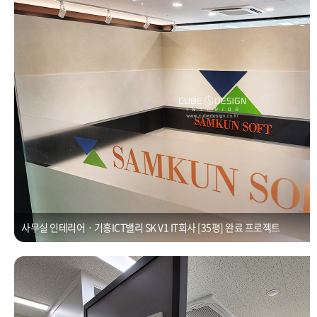
사무실 인테리어ㆍ기흥ICT밸리 SK V1 IT회사 [35평] 완료 프로젝트
25평사무실ㆍ광교우미뉴브 유리칸막이
Posted on
2021년 1월 1일
by
CUBEDESIGN