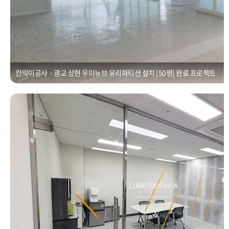
칸막이공사ㆍ광교 상현 우미뉴브 유리파티션 설치 [50평] 완료 프로젝트
유리칸막이ㆍ광교우미뉴브 사무실칸막이 공사 [30평]
Posted on
2021년 1월 1일
by
CUBEDESIGN