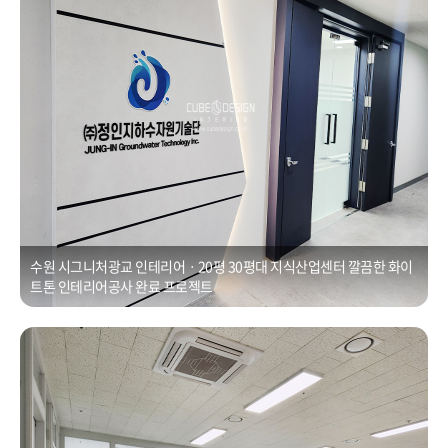
수원 시그니처광교 인테리어ㆍ20평 30평대 지식산업센터 깔끔한 화이
트톤 인테리어공사 완료 프로젝트
유리칸막이공사ㆍ수원 광교 시그니처1차 발코니확장 [130평]
Posted on
2021년 1월 1일
by
CUBEDESIGN