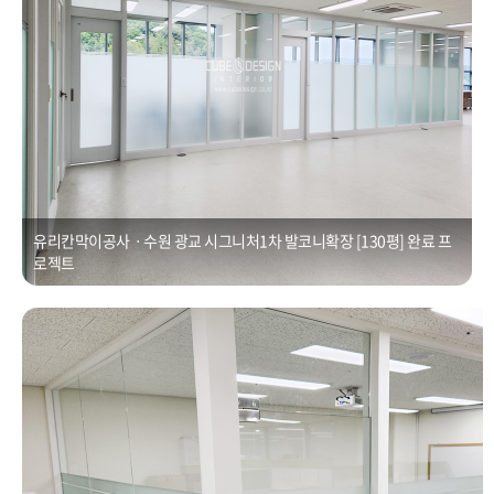
유리칸막이공사ㆍ수원 광교 시그니처1차 발코니확장 [130평] 완료 프
로젝트
유리칸막이인테리어ㆍ광교 우미뉴브 유리파티션, 발코니 확장공사
Posted on
2021년 1월 1일
by
CUBEDESIGN