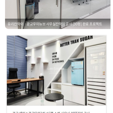
유리칸막이ㆍ광교우미뉴브 사무실칸막이 공사 [30평] 완료 프로젝트
사무실인테리어ㆍ수원 광교 에이스광교타워 3차
Posted on
2021년 1월 1일
by
CUBEDESIGN