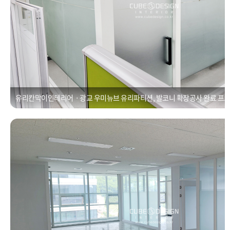
유리칸막이인테리어ㆍ광교 우미뉴브 유리파티션, 발코니 확장공사 완료 프
칸막이공사ㆍ광교 상현 우미뉴브 유리파티션 설치 [50평]
Posted on
2021년 1월 1일
by
CUBEDESIGN