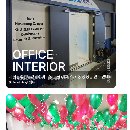
지식산업센터인테리어ㆍ동탄 금강IX타워 C동 공장동 연구 인테리
어 완료 프로젝트
학원리모델링ㆍ용인 처인구 100평 리모델링 공사
Posted on
2021년 1월 1일
by
CUBEDESIGN