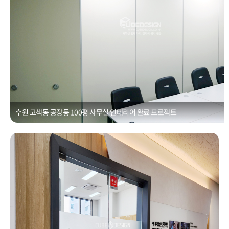
수원 고색동 공장동 100평 사무실 인테리어 완료 프로젝트
세무사사무실인테리어ㆍ동탄우미뉴브 사무공간 밝고 쾌적한 사무 환경 조
성 [30평]
Posted on
2021년 1월 1일
by
CUBEDESIGN