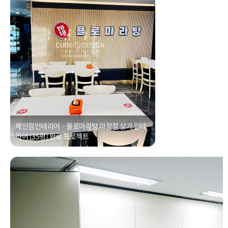
체인점인테리어ㆍ욜로마라탕 마장점 상가 인테
리어 [35평] 완료 프로젝트
수원 고색동 공장동 100평 사무실 인테리어
Posted on
2021년 1월 1일
by
CUBEDESIGN