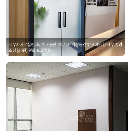
세무사사무실인테리어ㆍ동탄우미뉴브 사무공간 밝고 쾌적한 사무 환경
조성 [30평] 완료 프로젝트
수원ㆍ영통구 사무실 인테리어공사 및 원상복구공사
Posted on
2021년 1월 1일
by
CUBEDESIGN