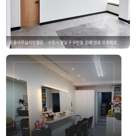
금융사무실리모델링 ㆍ수원시 팔달구 우만동 30평 완료 프로젝트
상가인테리어ㆍ수원 세류동 소형미용실인테리어 공사
Posted on
2021년 1월 1일
by
CUBEDESIGN