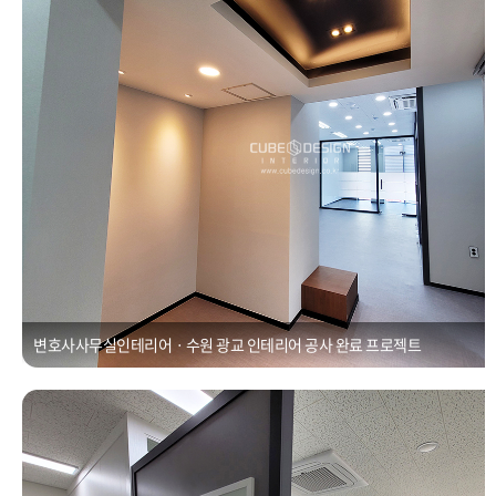
변호사사무실인테리어ㆍ수원 광교 인테리어 공사 완료 프로젝트
25평사무실ㆍ광교우미뉴브 유리칸막이
Posted on
2021년 1월 1일
by
CUBEDESIGN