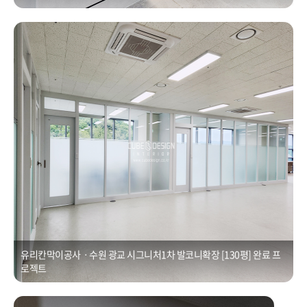
유리칸막이공사ㆍ수원 광교 시그니처1차 발코니확장 [130평]
Posted on
2021년 1월 1일
by
CUBEDESIGN
유리칸막이공사ㆍ수원 광교 시그니처1차 발코니확장 [130평] 완료 프
로젝트
우미뉴브인테리어ㆍ광교 30평 사무실 이전 오피스 확장 오피스 인테