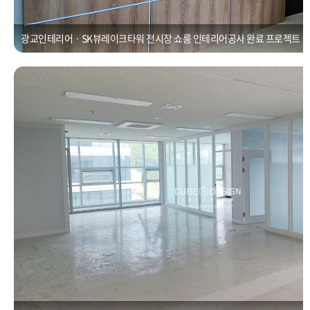
광교인테리어ㆍSK뷰레이크타워 전시장 쇼룸 인테리어공사 완료 프로젝트
칸막이공사ㆍ광교 상현 우미뉴브 유리파티션 설치 [50평]
Posted on
2021년 1월 1일
by
CUBEDESIGN