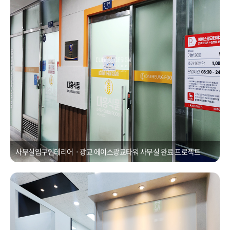
사무실입구인테리어ㆍ광교 에이스광교타워 사무실 완료 프로젝트
소형사무실인테리어ㆍ광교SK뷰레이크타워
Posted on
2021년 1월 1일
by
CUBEDESIGN