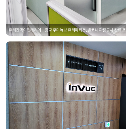
유리칸막이인테리어ㆍ광교 우미뉴브 유리파티션, 발코니 확장공사 완료 프
광교인테리어ㆍSK뷰레이크타워 전시장 쇼룸 인테리어공사
Posted on
2021년 1월 1일
by
CUBEDESIGN