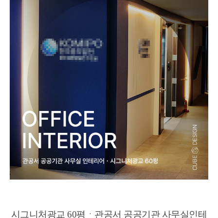
시그니처광교 60평
ㆍ
관공서 공공기관 사무실인테