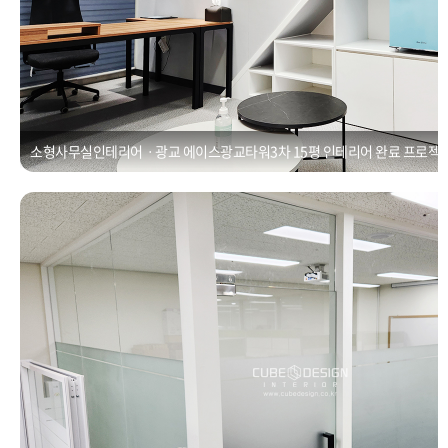
소형사무실인테리어ㆍ광교 에이스광교타워3차 15평 인테리어 완료 프로젝
유리칸막이인테리어ㆍ광교 우미뉴브 유리파티션, 발코니 확장공사
Posted on
2021년 1월 1일
by
CUBEDESIGN