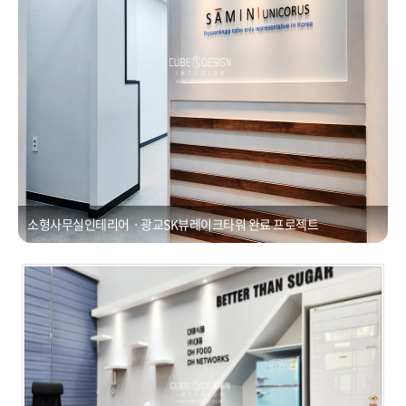
소형사무실인테리어ㆍ광교SK뷰레이크타워 완료 프로젝트
사무실인테리어ㆍ수원 광교 에이스광교타워 3차
Posted on
2021년 1월 1일
by
CUBEDESIGN