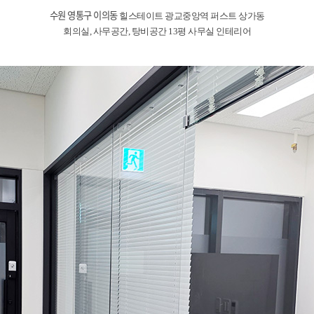
수원 영통구 이의동
힐스테이트 광교중앙역 퍼스트 상가동
회의실, 사무공간, 탕비공간 13평 사무실 인테리어