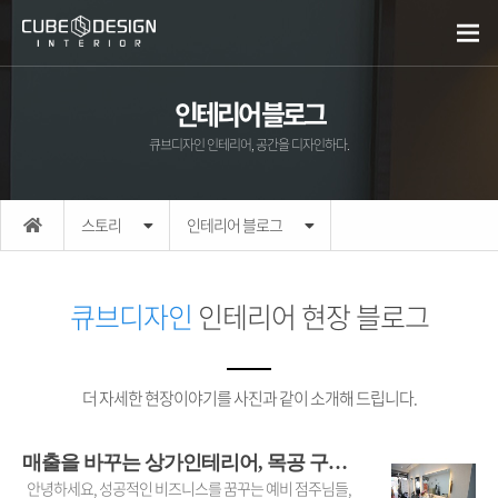
인테리어 블로그
큐브디자인 인테리어, 공간을 디자인하다.
스토리
인테리어 블로그
큐브디자인
인테리어 현장 블로그
더 자세한 현장이야기를 사진과 같이 소개해 드립니다.
매출을 바꾸는 상가인테리어, 목공 구조물이 핵심? 전문가가 알려주는 필승 전략!
안녕하세요, 성공적인 비즈니스를 꿈꾸는 예비 점주님들,