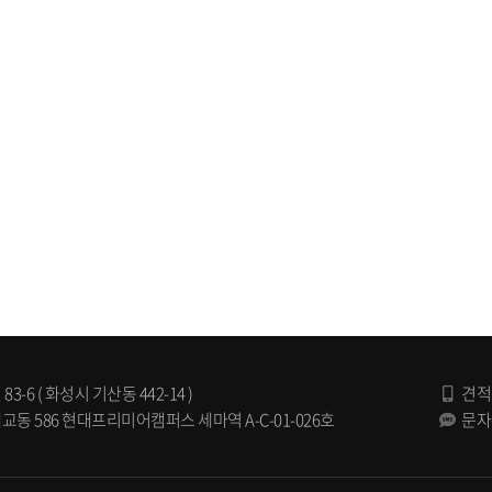
 ( 화성시 기산동 442-14 )
견적
 586 현대프리미어캠퍼스 세마역 A-C-01-026호
문자