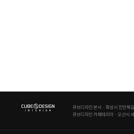
큐브디자인 본사ㆍ화성시 진안북길 83-6
큐브디자인 카페테리아ㆍ오산시 세교동