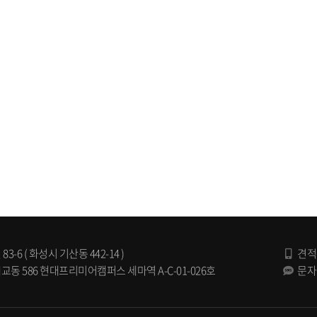
 ( 화성시 기산동 442-14 )
견적
 586 현대프리미어캠퍼스 세마역 A-C-01-026호
문자