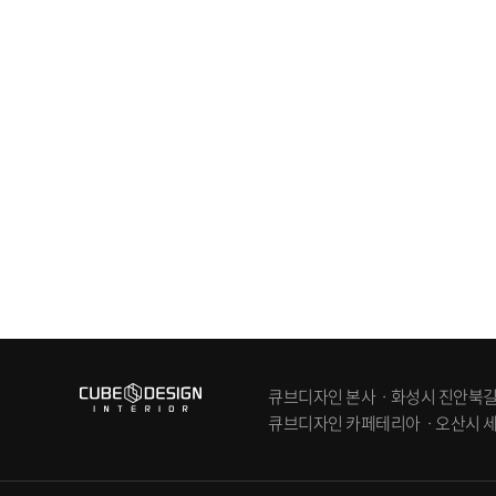
큐브디자인 본사ㆍ화성시 진안북길 83-6
큐브디자인 카페테리아ㆍ오산시 세교동