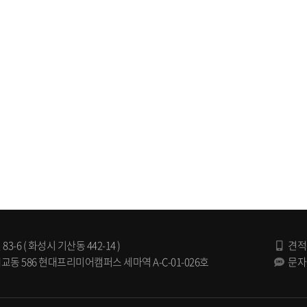
 ( 화성시 기산동 442-14 )
견적
 586 현대프리미어캠퍼스 세마역 A-C-01-026호
문자