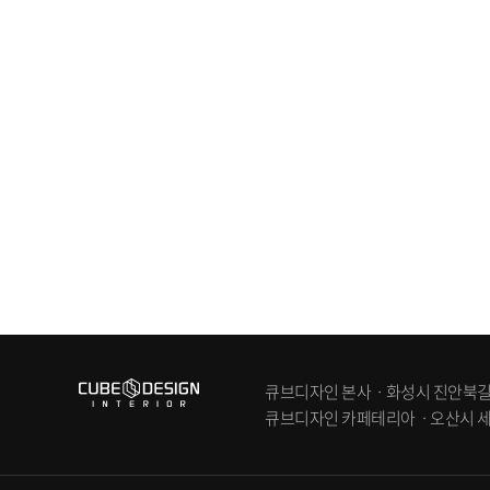
큐브디자인 본사ㆍ화성시 진안북길 83-6
큐브디자인 카페테리아ㆍ오산시 세교동