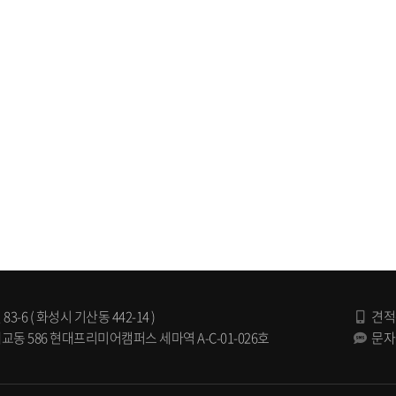
 ( 화성시 기산동 442-14 )
견적
 586 현대프리미어캠퍼스 세마역 A-C-01-026호
문자