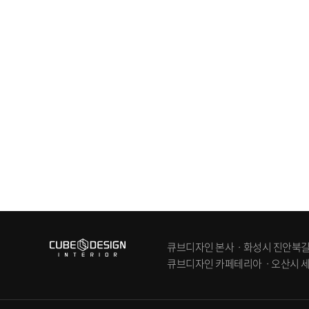
큐브디자인 본사ㆍ화성시 진안북길 83-6
큐브디자인 카페테리아ㆍ오산시 세교동