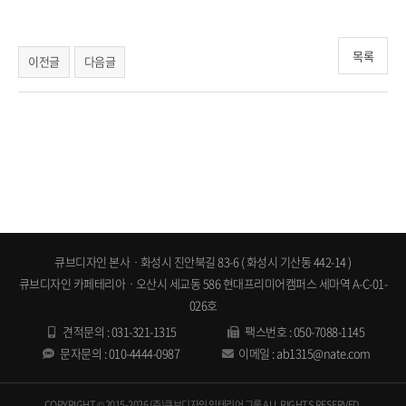
목록
이전글
다음글
화성 동탄 본점ㆍ큐브디자인, 수원 영통 광교 용인 동탄 기흥 오산 평택 사무실 오피스 회사 사옥 지식산업센터
공장 상가 인테리어공사업체 사무실오피스인테리어 큐브디자인
큐브디자인 본사ㆍ화성시 진안북길 83-6 ( 화성시 기산동 442-14 )
큐브디자인 카페테리아ㆍ오산시 세교동 586 현대프리미어캠퍼스 세마역 A-C-01-
026호
견적문의 :
031-321-1315
팩스번호 : 050-7088-1145
문자문의 :
010-4444-0987
이메일 :
ab1315@nate.com
COPYRIGHT © 2015-2026 (주)큐브디자인 인테리어 그룹 ALL RIGHTS RESERVED.