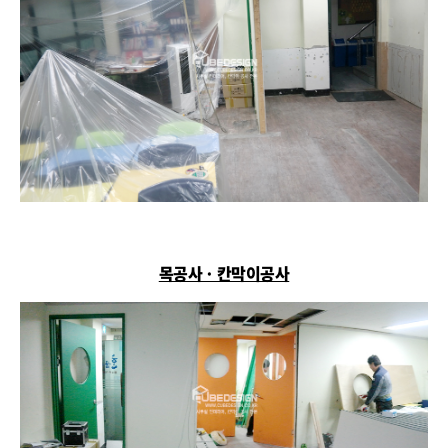
목공사ㆍ칸막이공사