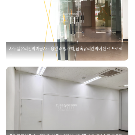
사무실유리칸막이공사ㆍ용인 래핑가벽, 금속유리칸막이 완료 프로젝
트
동탄칸막이공사ㆍ엠타워 사무실 칸막이 가벽공사 [30평]
Posted on
2021년 1월 1일
by
CUBEDESIGN