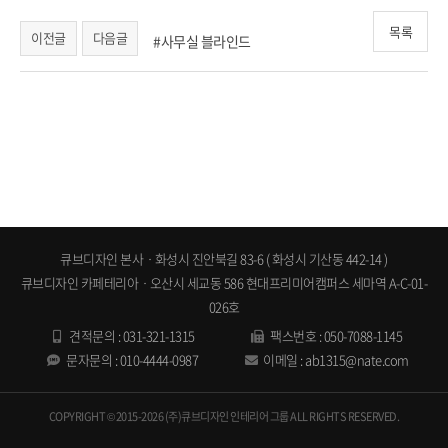
목록
이전글
다음글
#사무실 블라인드
화성 동탄 본점ㆍ큐브디자인, 수원 영통 광교 용인 동탄 기흥 오산 평택 사무실 오피스 회사 사옥 지식산업센터
공장 상가 인테리어공사업체 사무실오피스인테리어 큐브디자인
큐브디자인 본사ㆍ화성시 진안북길 83-6 ( 화성시 기산동 442-14 )
큐브디자인 카페테리아ㆍ오산시 세교동 586 현대프리미어캠퍼스 세마역 A-C-01-
026호
견적문의 :
031-321-1315
팩스번호 : 050-7088-1145
문자문의 :
010-4444-0987
이메일 :
ab1315@nate.com
COPYRIGHT © 2015-2026 (주)큐브디자인 인테리어 그룹 ALL RIGHTS RESERVED.