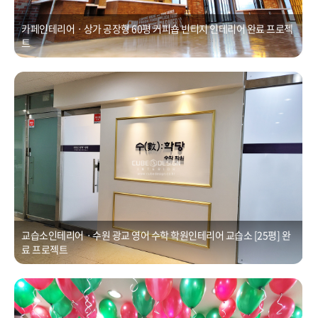
카페인테리어ㆍ상가 공장형 60평 커피숍 빈티지 인테리어 완료 프로젝
트
교습소인테리어ㆍ수원 광교 영어 수학 학원인테리어 교습소 [25평]
Posted on
2021년 1월 1일
by
CUBEDESIGN
교습소인테리어ㆍ수원 광교 영어 수학 학원인테리어 교습소 [25평] 완
료 프로젝트
학원리모델링ㆍ용인 처인구 100평 리모델링 공사
Posted on
2021년 1월 1일
by
CUBEDESIGN