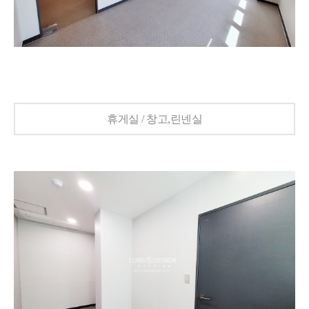
휴게실 / 창고,린넨실