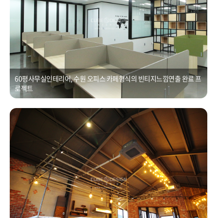
60평사무실인테리어, 수원 오피스 카페형식의 빈티지느낌연출 완료 프
로젝트
카페인테리어ㆍ상가 공장형 60평 커피숍 빈티지 인테리어
Posted on
2021년 1월 1일
by
CUBEDESIGN