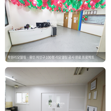
학원리모델링ㆍ용인 처인구 100평 리모델링 공사 완료 프로젝트
화성 병점 칸막이공사 20평ㆍ미닫이도어 화이트판넬 공사
Posted on
2021년 1월 1일
by
CUBEDESIGN