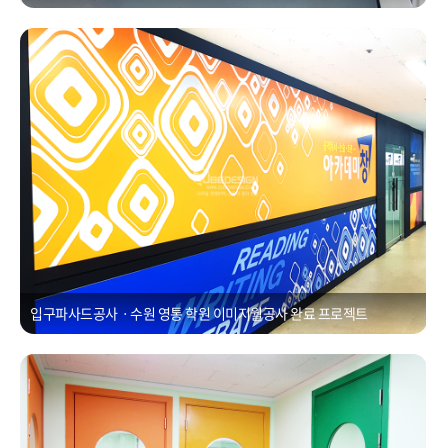
입구파사드공사ㆍ수원 영통 학원 이미지월공사
Posted on
2021년 1월 1일
by
CUBEDESIGN
입구파사드공사ㆍ수원 영통 학원 이미지월공사 완료 프로젝트
학원리모델링ㆍ인계동 학원 35평 리모델링공사
Posted on
2021년 1월 1일
by
CUBEDESIGN