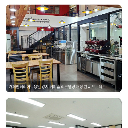
카페인테리어ㆍ용인 양지 커피숍 리모델링 매장
Posted on
2021년 1월 1일
by
CUBEDESIGN
카페인테리어ㆍ용인 양지 커피숍 리모델링 매장 완료 프로젝트
60평사무실인테리어, 수원 오피스 카페형식의 빈티지느낌연출
Posted on
2021년 1월 1일
by
CUBEDESIGN