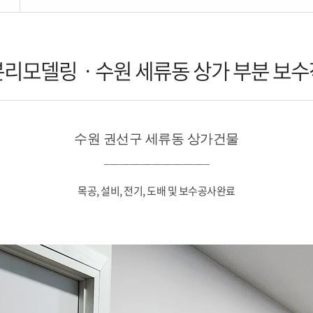
리모델링ㆍ수원 세류동 상가 부분 보
수원 권선구 세류동 상가건물
____________________
목공, 설비, 전기, 도배 및 보수공사완료